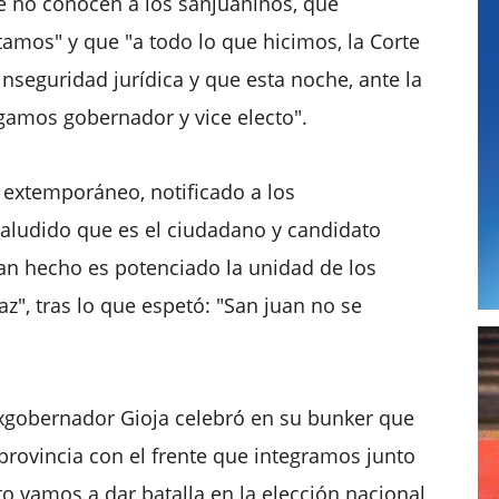
e no conocen a los sanjuaninos, qué
mos" y que "a todo lo que hicimos, la Corte
 inseguridad jurídica y que esta noche, ante la
gamos gobernador y vice electo".
, extemporáneo, notificado a los
l aludido que es el ciudadano y candidato
an hecho es potenciado la unidad de los
z", tras lo que espetó: "San juan no se
exgobernador Gioja celebró en su bunker que
ovincia con el frente que integramos junto
o vamos a dar batalla en la elección nacional