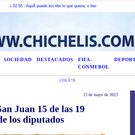
 - AquÃ­ puede escribir lo que quiera, o bien puede mostrar los Ãºltimos tÃ­t
SOCIEDAD
DESTACADOS
FIFA-
DEPOR
CONMEBOL
COLÃ“N
15 de mayo de 2023
an Juan 15 de las 19
de los diputados