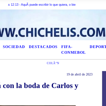
 - AquÃ­ puede escribir lo que quiera, o bien puede mostrar los Ãºltimos tÃ­t
SOCIEDAD
DESTACADOS
FIFA-
DEPOR
CONMEBOL
COLÃ“N
19 de abril de 2023
 con la boda de Carlos y