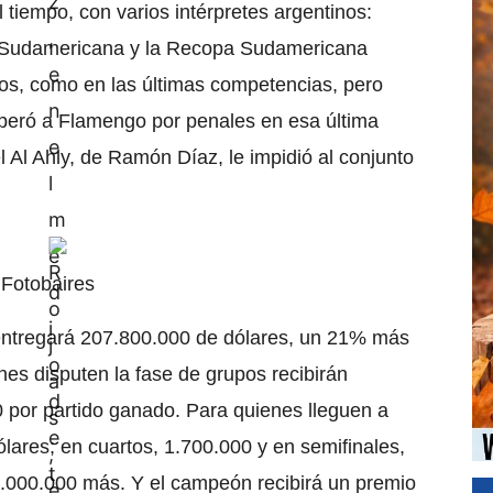
tiempo, con varios intérpretes argentinos:
la Sudamericana y la Recopa Sudamericana
itos, como en las últimas competencias, pero
uperó a Flamengo por penales en esa última
l Al Ahly, de Ramón Díaz, le impidió al conjunto
@Fotobaires
 entregará 207.800.000 de dólares, un 21% más
nes disputen la fase de grupos recibirán
 por partido ganado. Para quienes lleguen a
lares; en cuartos, 1.700.000 y en semifinales,
.000.000 más. Y el campeón recibirá un premio