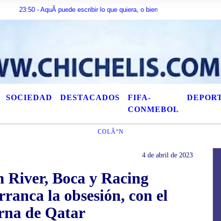
 - AquÃ­ puede escribir lo que quiera, o bien puede mostrar los Ãºltimos tÃ­tu
SOCIEDAD
DESTACADOS
FIFA-
DEPOR
CONMEBOL
COLÃ“N
4 de abril de 2023
n River, Boca y Racing
rranca la obsesión, con el
erna de Qatar