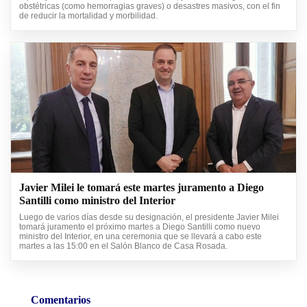
obstétricas (como hemorragias graves) o desastres masivos, con el fin
de reducir la mortalidad y morbilidad.
Javier Milei le tomará este martes juramento a Diego
Santilli como ministro del Interior
Luego de varios días desde su designación, el presidente Javier Milei
tomará juramento el próximo martes a Diego Santilli como nuevo
ministro del Interior, en una ceremonia que se llevará a cabo este
martes a las 15:00 en el Salón Blanco de Casa Rosada.
Comentarios