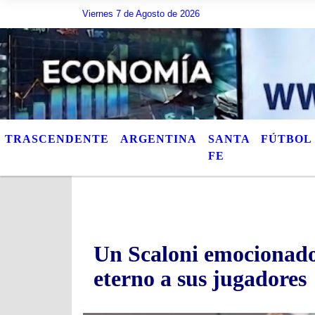
e escribir lo que quiera, o bien puede mostrar los Ãºltimos tÃ­tulos de las n
Viernes 7 de Agosto de 2026
TRASCENDENTE
ARGENTINA
SANTA
FÚTBOL
FE
Un Scaloni emocionado
eterno a sus jugadores