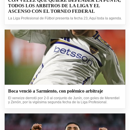
CON VÉLEZ QUE QUIERE DEFENDER LA PUNTA,
TODOS LOS ARBITROS DE LA LIGA Y EL
ASCENSO CON EL TORNEO FEDERAL
La Liga Profesional de Fútbol presenta la fecha 23, Aquí toda la agenda.
Boca venció a Sarmiento, con polémico arbitraje
El xeneize derrotó por 2-0 al conjunto de Junín, con goles de Merentiel
y Zenón, por la vigésima segunda fecha de la Liga Profesional.