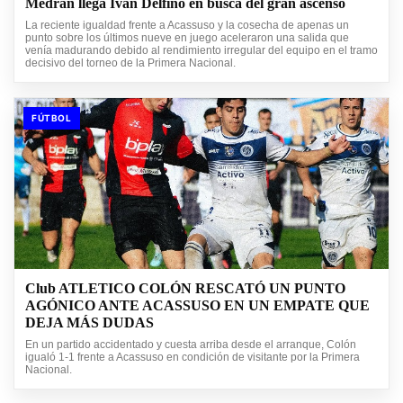
Medrán llega Ivan Delfino en busca del gran ascenso
La reciente igualdad frente a Acassuso y la cosecha de apenas un
punto sobre los últimos nueve en juego aceleraron una salida que
venía madurando debido al rendimiento irregular del equipo en el tramo
decisivo del torneo de la Primera Nacional.
FÚTBOL
Club ATLETICO COLÓN RESCATÓ UN PUNTO
AGÓNICO ANTE ACASSUSO EN UN EMPATE QUE
DEJA MÁS DUDAS
En un partido accidentado y cuesta arriba desde el arranque, Colón
igualó 1-1 frente a Acassuso en condición de visitante por la Primera
Nacional.