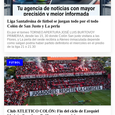
Liga Santafesina de fútbol se juegan todo por el todo
Colón de San Justo y La perla
Es por el torneo TORNEO APERTURA JOSÉ LUIS BURTOVOY
PRIMERA A, desde las 15, 30 donde Colón San justo visitara a las
Flores, y La perla del oeste recibira a Ateneo inmaculada depende
como salgan podria haber partido definitorio el miercoles en el predio
de la liga 21 o 21.30
FÚTBOL
Club ATLETICO COLÓN: Fin del ciclo de Ezequiel