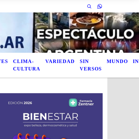
 las notas publicadas. Este es el titulo de la nota / Esta es otra nota / AquÃ
TES
CLIMA-
VARIEDAD
SIN
MUNDO
I
CULTURA
VERSOS