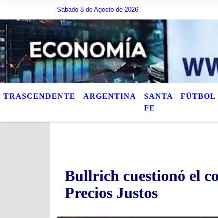
Sábado 8 de Agosto de 2026
Hoy es Sábado 8 de Agosto de 2026 y son las 01:06 - AquÃ
TRASCENDENTE
ARGENTINA
SANTA
FÚTBOL
FE
Bullrich cuestionó el 
Precios Justos