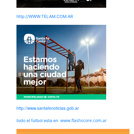
http://WWW.TELAM.COM.AR
http://www.santafenoticias.gob.ar
www.flashscore.com.ar
todo el futbol esta en