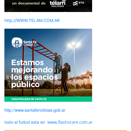
http://WWW.TELAM.COM.AR
http://www.santafenoticias.gob.ar
www.flashscore.com.ar
todo el futbol esta en