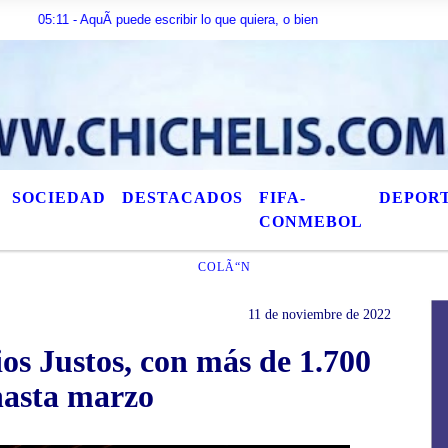
 - AquÃ­ puede escribir lo que quiera, o bien puede mostrar los Ãºltimos tÃ­tu
SOCIEDAD
DESTACADOS
FIFA-
DEPOR
CONMEBOL
COLÃ“N
11 de noviembre de 2022
ios Justos, con más de 1.700
hasta marzo