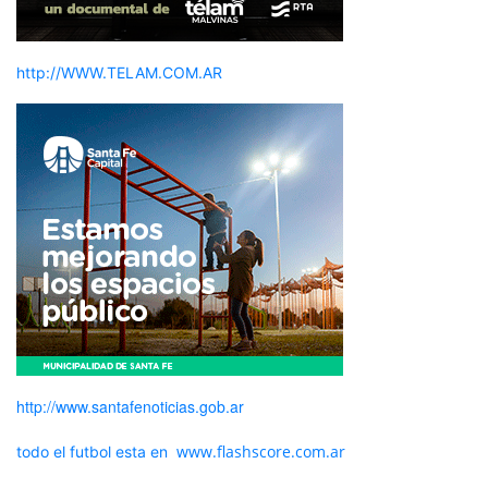
http://WWW.TELAM.COM.AR
http://www.santafenoticias.gob.ar
www.flashscore.com.ar
todo el futbol esta en