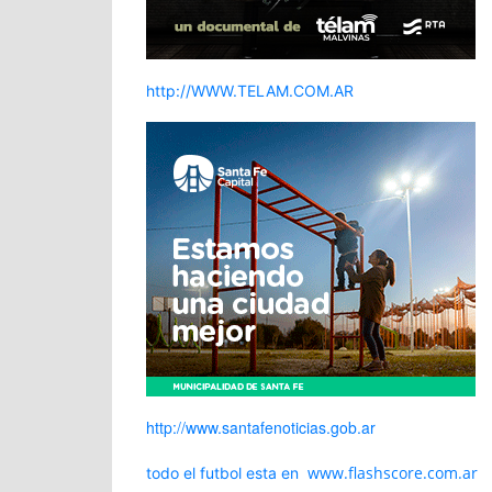
http://WWW.TELAM.COM.AR
http://www.santafenoticias.gob.ar
www.flashscore.com.ar
todo el futbol esta en