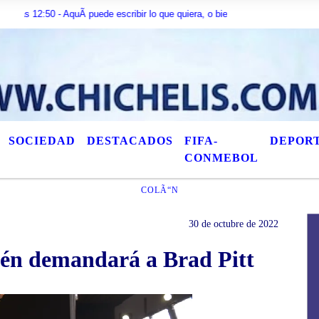
 - AquÃ­ puede escribir lo que quiera, o bien puede mostrar los Ãºltimos tÃ­t
SOCIEDAD
DESTACADOS
FIFA-
DEPOR
CONMEBOL
COLÃ“N
30 de octubre de 2022
ién demandará a Brad Pitt