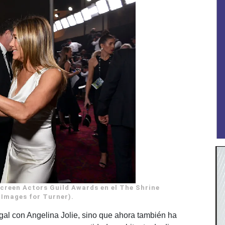
Screen Actors Guild Awards en el The Shrine
Images for Turner).
legal con Angelina Jolie, sino que ahora también ha