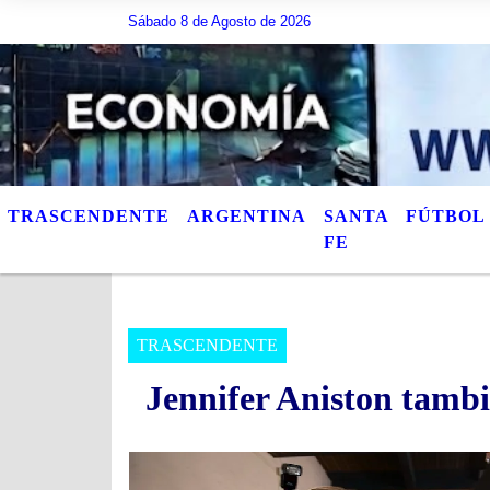
Sábado 8 de Agosto de 2026
Hoy es Sábado 8 de Agosto de 2026 y son las 12:50
TRASCENDENTE
ARGENTINA
SANTA
FÚTBOL
FE
TRASCENDENTE
Jennifer Aniston tamb