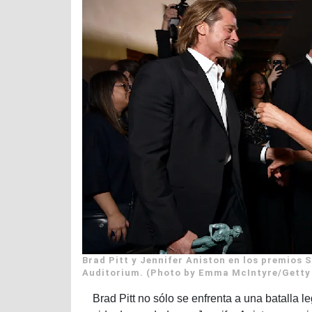
Brad Pitt y Jennifer Aniston en los premios 
Auditorium. (Photo by Emma McIntyre/Getty 
Brad Pitt no sólo se enfrenta a una batalla 