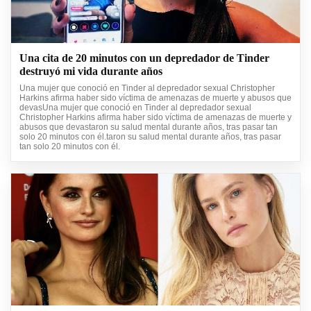
Una cita de 20 minutos con un depredador de Tinder
destruyó mi vida durante años
Una mujer que conoció en Tinder al depredador sexual Christopher
Harkins afirma haber sido víctima de amenazas de muerte y abusos que
devasUna mujer que conoció en Tinder al depredador sexual
Christopher Harkins afirma haber sido víctima de amenazas de muerte y
abusos que devastaron su salud mental durante años, tras pasar tan
solo 20 minutos con él.taron su salud mental durante años, tras pasar
tan solo 20 minutos con él.