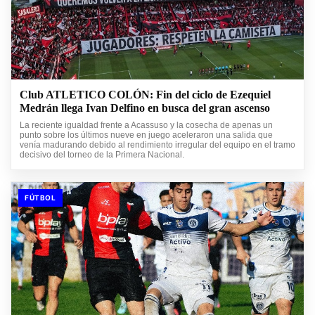
Club ATLETICO COLÓN: Fin del ciclo de Ezequiel
Medrán llega Ivan Delfino en busca del gran ascenso
La reciente igualdad frente a Acassuso y la cosecha de apenas un
punto sobre los últimos nueve en juego aceleraron una salida que
venía madurando debido al rendimiento irregular del equipo en el tramo
decisivo del torneo de la Primera Nacional.
FÚTBOL