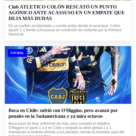
Club ATLETICO COLÓN RESCATÓ UN PUNTO
AGÓNICO ANTE ACASSUSO EN UN EMPATE QUE
DEJA MÁS DUDAS
En un partido accidentado y cuesta arriba desde el arranque, Colón
igualó 1-1 frente a Acassuso en condición de visitante por la Primera
Nacional.
FÚTBOL
Boca en Chile: sufrió con O'Higgins, pero avanzó por
penales en la Sudamericana y ya mira octavos
Boca pasó de fase sufriendo de más, pero cumplió el objetivo.
O'Higgins le ganó 1 a 0 en Chile y empató la serie global 1 a 1,
mandando la historia directo a los penales, donde la moneda cayó del