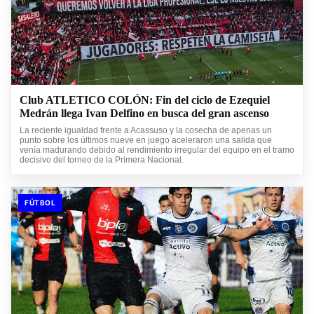
Club ATLETICO COLÓN: Fin del ciclo de Ezequiel
Medrán llega Ivan Delfino en busca del gran ascenso
La reciente igualdad frente a Acassuso y la cosecha de apenas un
punto sobre los últimos nueve en juego aceleraron una salida que
venía madurando debido al rendimiento irregular del equipo en el tramo
decisivo del torneo de la Primera Nacional.
FÚTBOL