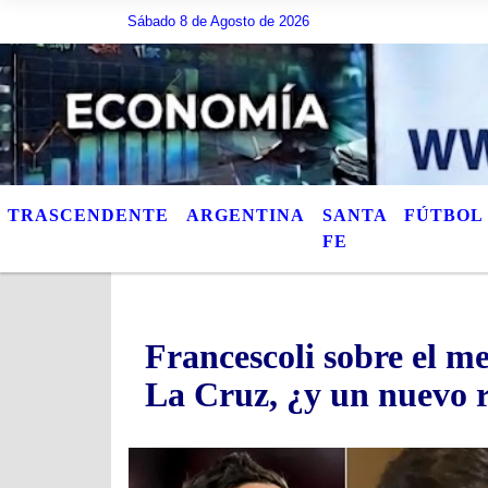
e escribir lo que quiera, o bien puede mostrar los Ãºltimos tÃ­tulos de las n
Sábado 8 de Agosto de 2026
TRASCENDENTE
ARGENTINA
SANTA
FÚTBOL
FE
Francescoli sobre el m
La Cruz, ¿y un nuevo 