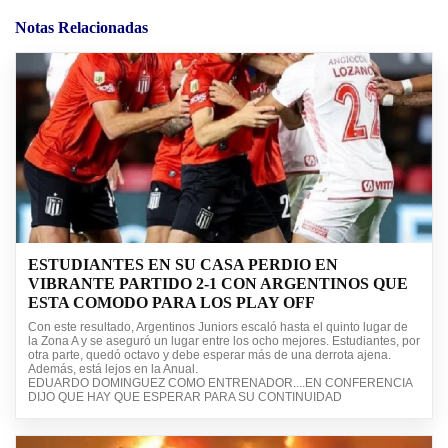
Notas Relacionadas
ESTUDIANTES EN SU CASA PERDIO EN
VIBRANTE PARTIDO 2-1 CON ARGENTINOS QUE
ESTA COMODO PARA LOS PLAY OFF
Con este resultado, Argentinos Juniors escaló hasta el quinto lugar de
la Zona A y se aseguró un lugar entre los ocho mejores. Estudiantes, por
otra parte, quedó octavo y debe esperar más de una derrota ajena.
Además, está lejos en la Anual.
EDUARDO DOMINGUEZ COMO ENTRENADOR....EN CONFERENCIA
DIJO QUE HAY QUE ESPERAR PARA SU CONTINUIDAD