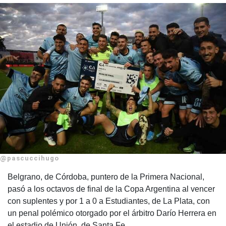
@pascuccihugo
Belgrano, de Córdoba, puntero de la Primera Nacional,
pasó a los octavos de final de la Copa Argentina al vencer
con suplentes y por 1 a 0 a Estudiantes, de La Plata, con
un penal polémico otorgado por el árbitro Darío Herrera en
el estadio de Unión, de Santa Fe.