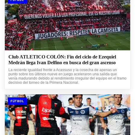
Club ATLETICO COLÓN: Fin del ciclo de Ezequiel
Medrán llega Ivan Delfino en busca del gran ascenso
La reciente igualdad frente a Acassuso y la cosecha de apenas un
punto sobre los últimos nueve en juego aceleraron una salida que
venía madurando debido al rendimiento irregular del equipo en el tramo
decisivo del torneo de la Primera Nacional.
FÚTBOL