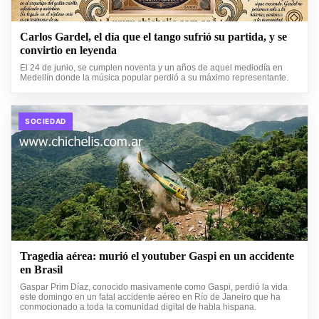
Carlos Gardel, el día que el tango sufrió su partida, y se
convirtio en leyenda
El 24 de junio, se cumplen noventa y un años de aquel mediodía en
Medellín donde la música popular perdió a su máximo representante.
SOCIEDAD
Tragedia aérea: murió el youtuber Gaspi en un accidente
en Brasil
Gaspar Prim Díaz, conocido masivamente como Gaspi, perdió la vida
este domingo en un fatal accidente aéreo en Río de Janeiro que ha
conmocionado a toda la comunidad digital de habla hispana.