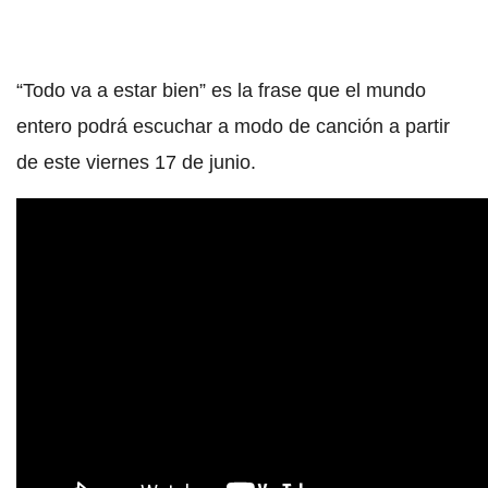
“Todo va a estar bien” es la frase que el mundo
entero podrá escuchar a modo de canción a partir
de este viernes 17 de junio.
Shakira, Rauw Alejandro - Te Felicito (Official Video)
Pero, además, con la voz a juego de dos grandes
figuras internacionales de la música: Black Eyed
Peas y David Guetta
La cantante siempre se ha rodeado de estrellas sin
precedentes, por lo que “Don’t you worry” no
podía ser la excepción.