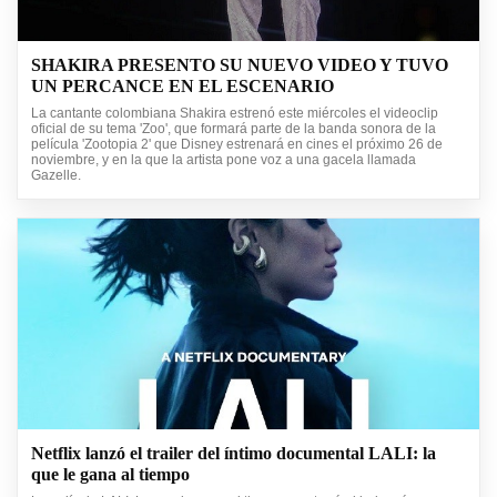
SHAKIRA PRESENTO SU NUEVO VIDEO Y TUVO
UN PERCANCE EN EL ESCENARIO
La cantante colombiana Shakira estrenó este miércoles el videoclip
oficial de su tema 'Zoo', que formará parte de la banda sonora de la
película 'Zootopia 2' que Disney estrenará en cines el próximo 26 de
noviembre, y en la que la artista pone voz a una gacela llamada
Gazelle.
Netflix lanzó el trailer del íntimo documental LALI: la
que le gana al tiempo