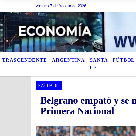
Viernes 7 de Agosto de 2026
Hoy es Viernes 7 de Agosto de 2026 y son las 17:2
TRASCENDENTE
ARGENTINA
SANTA
FÚTBOL
FE
FÃšTBOL
Belgrano empató y se m
Primera Nacional