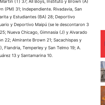
artín (T) 37; All Boys, Instituto y Brown (A)
n (PM) 31; Independiente. Rivadavia, San
arita y Estudiantes (BA) 28; Deportivo
ario y Deportivo Maipú (se le descontaron 3
, 25; Nueva Chicago, Gimnasia (J) y Alvarado
n 22; Almirante Brown 21; Sacachispas y
), Flandria, Temperley y San Telmo 19; A.
 Suárez 13 y Santamarina 10.