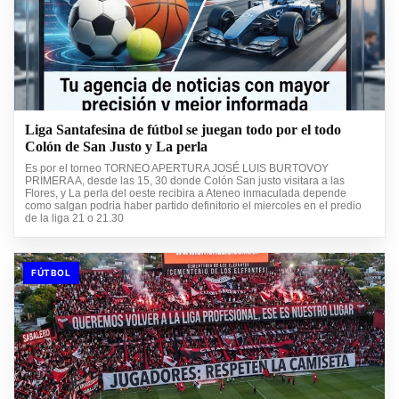
Liga Santafesina de fútbol se juegan todo por el todo
Colón de San Justo y La perla
Es por el torneo TORNEO APERTURA JOSÉ LUIS BURTOVOY
PRIMERA A, desde las 15, 30 donde Colón San justo visitara a las
Flores, y La perla del oeste recibira a Ateneo inmaculada depende
como salgan podria haber partido definitorio el miercoles en el predio
de la liga 21 o 21.30
FÚTBOL