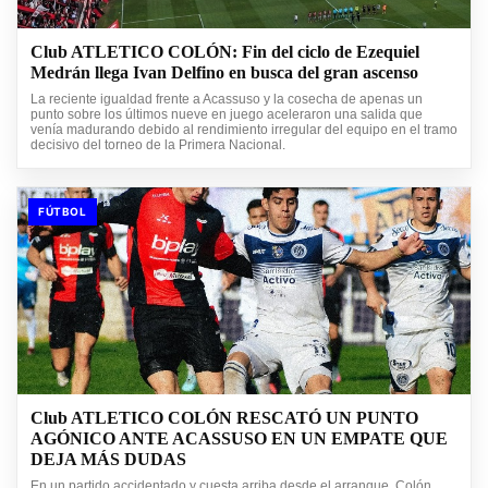
Club ATLETICO COLÓN: Fin del ciclo de Ezequiel
Medrán llega Ivan Delfino en busca del gran ascenso
La reciente igualdad frente a Acassuso y la cosecha de apenas un
punto sobre los últimos nueve en juego aceleraron una salida que
venía madurando debido al rendimiento irregular del equipo en el tramo
decisivo del torneo de la Primera Nacional.
FÚTBOL
Club ATLETICO COLÓN RESCATÓ UN PUNTO
AGÓNICO ANTE ACASSUSO EN UN EMPATE QUE
DEJA MÁS DUDAS
En un partido accidentado y cuesta arriba desde el arranque, Colón