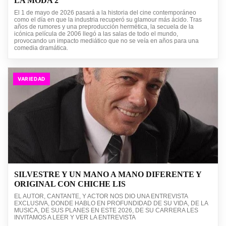
LA MODA 2
El 1 de mayo de 2026 pasará a la historia del cine contemporáneo
como el día en que la industria recuperó su glamour más ácido. Tras
años de rumores y una preproducción hermética, la secuela de la
icónica película de 2006 llegó a las salas de todo el mundo,
provocando un impacto mediático que no se veía en años para una
comedia dramática.
VARIEDAD
SILVESTRE Y UN MANO A MANO DIFERENTE Y
ORIGINAL CON CHICHE LIS
EL AUTOR, CANTANTE, Y ACTOR NOS DIO UNA ENTREVISTA
EXCLUSIVA, DONDE HABLO EN PROFUNDIDAD DE SU VIDA, DE LA
MUSICA, DE SUS PLANES EN ESTE 2026, DE SU CARRERA LES
INVITAMOS A LEER Y VER LA ENTREVISTA