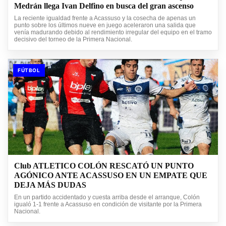
Medrán llega Ivan Delfino en busca del gran ascenso
La reciente igualdad frente a Acassuso y la cosecha de apenas un
punto sobre los últimos nueve en juego aceleraron una salida que
venía madurando debido al rendimiento irregular del equipo en el tramo
decisivo del torneo de la Primera Nacional.
FÚTBOL
Club ATLETICO COLÓN RESCATÓ UN PUNTO
AGÓNICO ANTE ACASSUSO EN UN EMPATE QUE
DEJA MÁS DUDAS
En un partido accidentado y cuesta arriba desde el arranque, Colón
igualó 1-1 frente a Acassuso en condición de visitante por la Primera
Nacional.