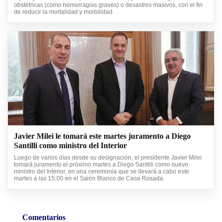
obstétricas (como hemorragias graves) o desastres masivos, con el fin
de reducir la mortalidad y morbilidad.
Javier Milei le tomará este martes juramento a Diego
Santilli como ministro del Interior
Luego de varios días desde su designación, el presidente Javier Milei
tomará juramento el próximo martes a Diego Santilli como nuevo
ministro del Interior, en una ceremonia que se llevará a cabo este
martes a las 15:00 en el Salón Blanco de Casa Rosada.
Comentarios