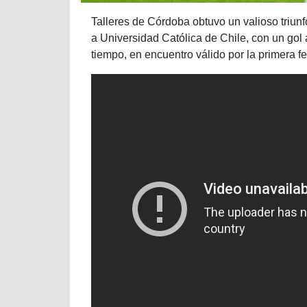
Talleres de Córdoba obtuvo un valioso triunf
a Universidad Católica de Chile, con un gol 
tiempo, en encuentro válido por la primera 