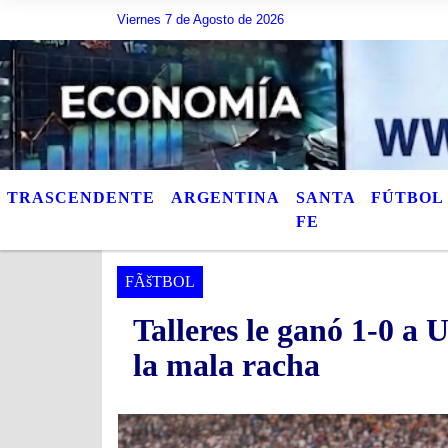
scribir lo que quiera, o bien puede mostrar los Ãºltimos tÃ­tulos de las notas
Viernes 7 de Agosto de 2026
TRASCENDENTE
ARGENTINA
SANTA
FÚTBOL
FE
FÃšTBOL
Talleres le ganó 1-0 a 
la mala racha