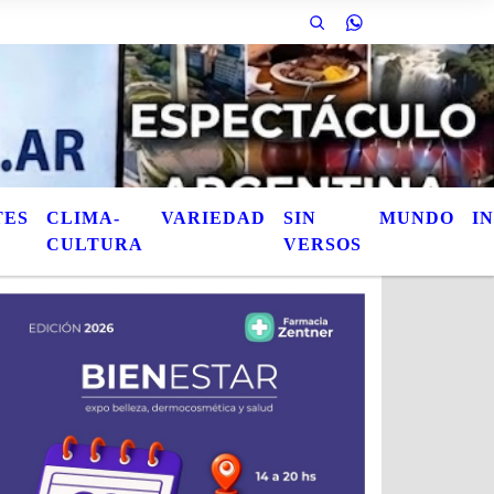
scribir lo que quiera / Mas TÃ­tulos / Urgente / AquÃ­ puede escribir lo que q
TES
CLIMA-
VARIEDAD
SIN
MUNDO
I
CULTURA
VERSOS