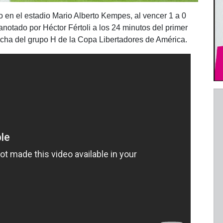
o en el estadio Mario Alberto Kempes, al vencer 1 a 0
anotado por Héctor Fértoli a los 24 minutos del primer
fecha del grupo H de la Copa Libertadores de América.