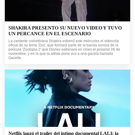
SHAKIRA PRESENTO SU NUEVO VIDEO Y TUVO
UN PERCANCE EN EL ESCENARIO
La cantante colombiana Shakira estrenó este miércoles el videoclip
oficial de su tema 'Zoo', que formará parte de la banda sonora de la
película 'Zootopia 2' que Disney estrenará en cines el próximo 26 de
noviembre, y en la que la artista pone voz a una gacela llamada
Gazelle.
Netflix lanzó el trailer del íntimo documental LALI: la