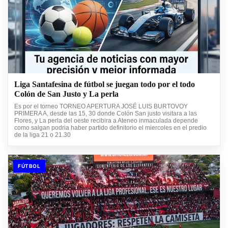
Liga Santafesina de fútbol se juegan todo por el todo
Colón de San Justo y La perla
Es por el torneo TORNEO APERTURA JOSÉ LUIS BURTOVOY
PRIMERA A, desde las 15, 30 donde Colón San justo visitara a las
Flores, y La perla del oeste recibira a Ateneo inmaculada depende
como salgan podria haber partido definitorio el miercoles en el predio
de la liga 21 o 21.30
FÚTBOL