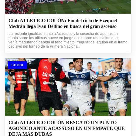
Club ATLETICO COLÓN: Fin del ciclo de Ezequiel
Medrán llega Ivan Delfino en busca del gran ascenso
La reciente igualdad frente a Acassuso y la cosecha de apenas un
punto sobre los últimos nueve en juego aceleraron una salida que
venía madurando debido al rendimiento irregular del equipo en el tramo
decisivo del torneo de la Primera Nacional.
FÚTBOL
Club ATLETICO COLÓN RESCATÓ UN PUNTO
AGÓNICO ANTE ACASSUSO EN UN EMPATE QUE
DEJA MÁS DUDAS