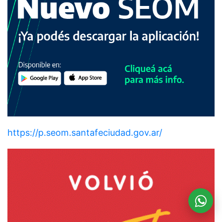
https://p.seom.santafeciudad.gov.ar/