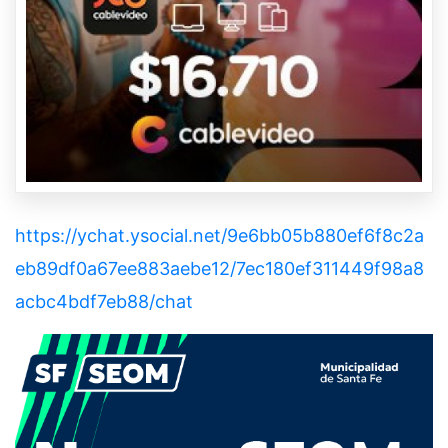
https://ychat.ysocial.net/9e6bb05b880ef6f8c2a
eb89df0a67ee883aebe12/7ec180ef311449f98a8
acbc4bdf7eb88/chat