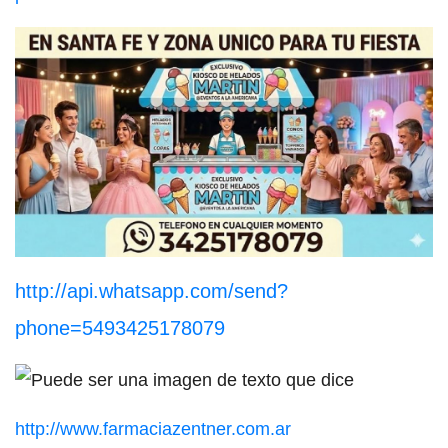
http://api.whatsapp.com/send?
phone=5493425178079
http://www.farmaciazentner.com.ar