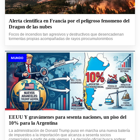
Alerta cientifica en Francia por el peligroso fenomeno del
Dragon de las nubes
Focos de incendios tan agresivos y destructivos que desencadenan
tormentas propias acompañadas de rayos pirocumulonimbos
MUNDO
EEUU Y gravámenes para sesenta naciones, un piso del
10% para la Argentina
La administración de Donald Trump puso en marcha una nueva batería
de impuestos a la importación que alcanza a sesenta socios
comerciales a partir de este viernes. La decisión oficial busca sortear