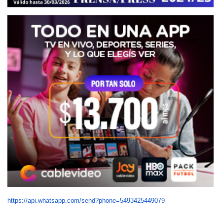
https://api.whatsapp.com/send?phone=5493425449079