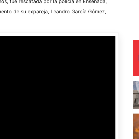
s, fue rescatada por la policía en Ensenada,
mento de su expareja, Leandro García Gómez,