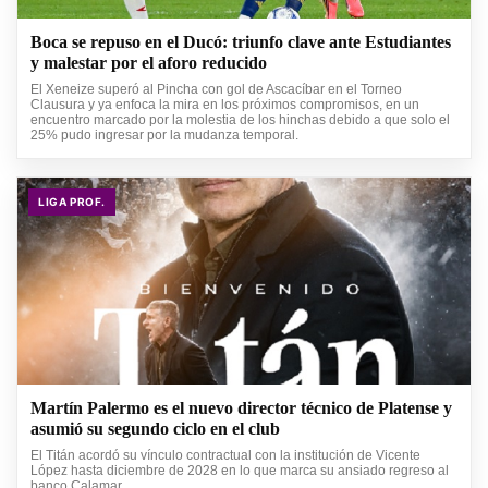
Boca se repuso en el Ducó: triunfo clave ante Estudiantes
y malestar por el aforo reducido
El Xeneize superó al Pincha con gol de Ascacíbar en el Torneo
Clausura y ya enfoca la mira en los próximos compromisos, en un
encuentro marcado por la molestia de los hinchas debido a que solo el
25% pudo ingresar por la mudanza temporal.
LIGA PROF.
Martín Palermo es el nuevo director técnico de Platense y
asumió su segundo ciclo en el club
El Titán acordó su vínculo contractual con la institución de Vicente
López hasta diciembre de 2028 en lo que marca su ansiado regreso al
banco Calamar.