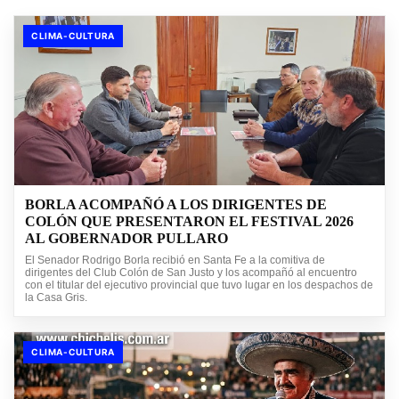
CLIMA-CULTURA
BORLA ACOMPAÑÓ A LOS DIRIGENTES DE
COLÓN QUE PRESENTARON EL FESTIVAL 2026
AL GOBERNADOR PULLARO
El Senador Rodrigo Borla recibió en Santa Fe a la comitiva de
dirigentes del Club Colón de San Justo y los acompañó al encuentro
con el titular del ejecutivo provincial que tuvo lugar en los despachos de
la Casa Gris.
CLIMA-CULTURA