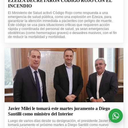
EZEIZA DECRETARON CODIGO ROJO CON EL
INCENDIO
El Ministerio de Salud activó Código Rojo como respuesta a una
emergencia de salud pública, como una explosión en Ezeiza, para
garantizar la atención inmediata a pacientes con peligro de muerte.
Este código se usa para situaciones críticas que requieren acción
rápida y coordinada del personal de salud, ya sean emergencias
obstétricas (como hemorragias graves) o desastres masivos, con el fin
de reducir la mortalidad y morbilidad.
Javier Milei le tomará este martes juramento a Diego
Santilli como ministro del Interior
Luego de varios días desde su designación, el presidente Javier Milei
tomará juramento el próximo martes a Diego Santilli como nuevo