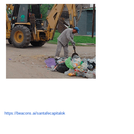
https://beacons.ai/santafecapitalok