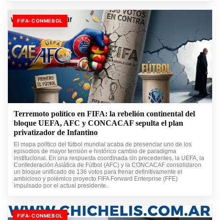
FIFA-CONMEBOL
Terremoto político en FIFA: la rebelión continental del
bloque UEFA, AFC y CONCACAF sepulta el plan
privatizador de Infantino
El mapa político del fútbol mundial acaba de presenciar uno de los
episodios de mayor tensión e histórico cambio de paradigma
institucional. En una respuesta coordinada sin precedentes, la UEFA, la
Confederación Asiática de Fútbol (AFC) y la CONCACAF consolidaron
un bloque unificado de 136 votos para frenar definitivamente el
ambicioso y polémico proyecto FIFA Forward Enterprise (FFE)
impulsado por el actual presidente.
FIFA-CONMEBOL