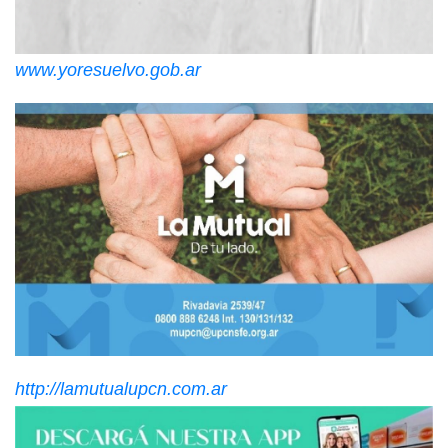
www.yoresuelvo.gob.ar
http://lamutualupcn.com.ar