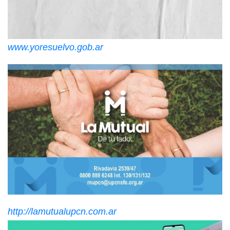
www.yoresuelvo.gob.ar
http://lamutualupcn.com.ar