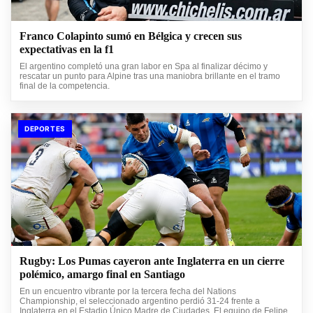
Franco Colapinto sumó en Bélgica y crecen sus
expectativas en la f1
El argentino completó una gran labor en Spa al finalizar décimo y
rescatar un punto para Alpine tras una maniobra brillante en el tramo
final de la competencia.
DEPORTES
Rugby: Los Pumas cayeron ante Inglaterra en un cierre
polémico, amargo final en Santiago
En un encuentro vibrante por la tercera fecha del Nations
Championship, el seleccionado argentino perdió 31-24 frente a
Inglaterra en el Estadio Único Madre de Ciudades. El equipo de Felipe