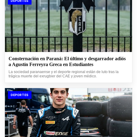
DEPORTES
Consternación en Paraná: El último y desgarrador adiós
a Agustín Ferreyra Greca en Estudiantes
La sociedad paranaense y el deporte regional están de luto tras la
trágica muerte del exrugbier del CAE y joven médico.
DEPORTES